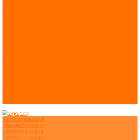
Щеколды для дверей
Петли для дверей
Замки
Круги абразивные
Колпаки/флюгера
Перчатки, краги
Кресло-Капля
Самогонные Аппараты
Эксклюзивные товары в наличии
Электроды
Услуги
Акции
Сделай сам
О нас
Новости
Статьи
Отзывы
Контакты
Каталог товаров
Элементы ковки
Иранская ковка
Заглушки,крышки