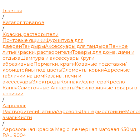
Главная
/
Каталог товаров
/
Краски, растворители
Почтовые ящики
Фурнитура для
дверей
Тандыры
Аксессуары для тандыра
Печное
литьё
Краски, растворители
Товары для дома, дачи и
отдыха
Шампура и аксессуары
Круги
абразивные
Перчатки, краги
Кованые подставки/
кронштейны под цветы
Элементы ковки
Адресные
таблички на дом
Казаны, печи и
аксессуары
Электроды
Колпаки/флюгера
Кресло-
Капля
Самогонные Аппараты
Эксклюзивные товары в
наличии
/
Аэрозоль
Растворители
Патина
Аэрозоль
Лак
Термостойкие
Моло
эмаль
Кисти
/
Аэрозольная краска Magicline черная матовая 450мл
RAL 9004