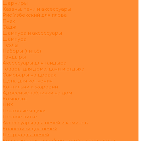
Шарниры
Казаны, печи и аксессуары
Рис Узбекский для плова
Пчак
Садж
Шампура и аксессуары
Шампура
Чехлы
Наборы (литьё)
Тандыры
Аксессуары для тандыра
Товары для дома, дачи и отдыха
Самовары на дровах
Щепа для копчения
Коптильни и жаровни
Адресные таблички на дом
Композит
ПВХ
Почтовые ящики
Печное литьё
Аксессуары для печей и каминов
Колосники для печей
Дверца для печей
Кованые подставки/кронштейны под цветы