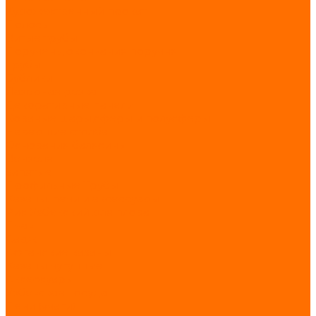
Художественный прокат
Полосы
Витые трубы
Поручень, окончания поручня
Трубы
Бублики
Лазерная резка
Декоративные панели
Кованые шары,сферы и полусферы
Навершие столба
Основания балясины
Вензеля
Запятые
Профильные Трубы
Казаны, печи и аксессуары
Рис Узбекский для плова
Пчак
Садж
Афганские казаны
Казаны чугунные
Аксессуары
Узбекская посуда
Печи (учаги)