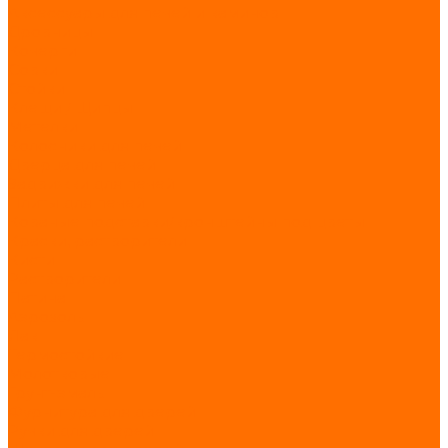
Аксессуары для печей и каминов
Дровницы
Кочерги
Совки
Стойки
Клещи / Щипцы
Метелки
Колосники для печей
Дверца для печей
Задвижки для печей
Плиты для печей
Кованые подставки/кронштейны под цветы
Краски, растворители
Кисти
Растворители
Патина
Аэрозоль
Лак
Термостойкие
Молотковые
Грунт-эмаль
Фурнитура для дверей
Ручки для дверей