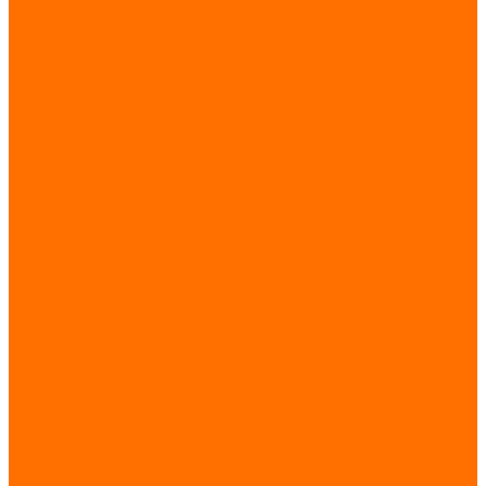
Приправы
Подставки под казан
Топоры
Шампура и аксессуары
Шампура
Чехлы
Наборы (литьё)
Тандыры
Аксессуары для тандыра
Товары для дома, дачи и отдыха
Самовары на дровах
Щепа для копчения
Коптильни и жаровни
Для пикника
Мангалы
Деревянные изделия
Решетки
Прочее
Всё для праздника
Адресные таблички на дом
Композит
ПВХ
Почтовые ящики
Печное литьё