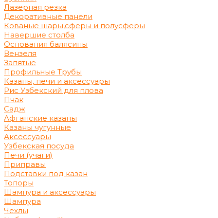
Лазерная резка
Декоративные панели
Кованые шары,сферы и полусферы
Навершие столба
Основания балясины
Вензеля
Запятые
Профильные Трубы
Казаны, печи и аксессуары
Рис Узбекский для плова
Пчак
Садж
Афганские казаны
Казаны чугунные
Аксессуары
Узбекская посуда
Печи (учаги)
Приправы
Подставки под казан
Топоры
Шампура и аксессуары
Шампура
Чехлы