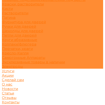
Краски, растворители
Кисти
Растворители
Патина
Фурнитура для дверей
Ручки для дверей
Щеколды для дверей
Петли для дверей
Круги абразивные
Колпаки/флюгера
Перчатки, краги
Кресло-Капля
Самогонные Аппараты
Эксклюзивные товары в наличии
Электроды
Услуги
Акции
Сделай сам
О нас
Новости
Статьи
Отзывы
Контакты