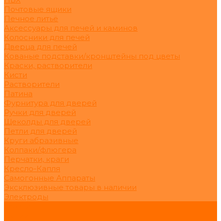
Почтовые ящики
Печное литьё
Аксессуары для печей и каминов
Колосники для печей
Дверца для печей
Кованые подставки/кронштейны под цветы
Краски, растворители
Кисти
Растворители
Патина
Фурнитура для дверей
Ручки для дверей
Щеколды для дверей
Петли для дверей
Круги абразивные
Колпаки/флюгера
Перчатки, краги
Кресло-Капля
Самогонные Аппараты
Эксклюзивные товары в наличии
Электроды
Услуги
Акции