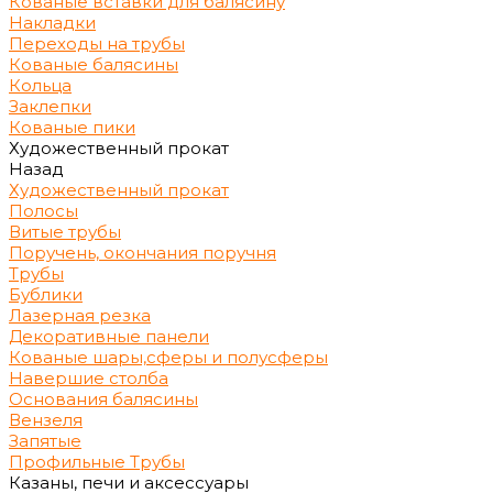
Кованые вставки для балясину
Накладки
Переходы на трубы
Кованые балясины
Кольца
Заклепки
Кованые пики
Художественный прокат
Назад
Художественный прокат
Полосы
Витые трубы
Поручень, окончания поручня
Трубы
Бублики
Лазерная резка
Декоративные панели
Кованые шары,сферы и полусферы
Навершие столба
Основания балясины
Вензеля
Запятые
Профильные Трубы
Казаны, печи и аксессуары