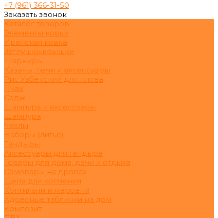
+7 (961) 366-31-50
Заказать звонок
Каталог товаров
Элементы ковки
Иранская ковка
Заглушки,крышки
Шарниры
Казаны, печи и аксессуары
Рис Узбекский для плова
Пчак
Садж
Шампура и аксессуары
Шампура
Чехлы
Наборы (литьё)
Тандыры
Аксессуары для тандыра
Товары для дома, дачи и отдыха
Самовары на дровах
Щепа для копчения
Коптильни и жаровни
Адресные таблички на дом
Композит
ПВХ