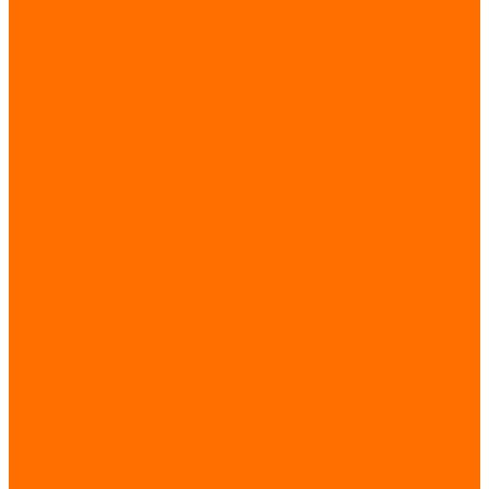
Сделай сам
О нас
Новости
Статьи
Отзывы
Контакты
...
Каталог товаров
Элементы ковки
Иранская ковка
Заглушки,крышки
Пластиковые
Металлические
Шарниры
Кованые цветы, розетки
Кованый виноград
Кованые листья
Кованые вставки для балясину
Накладки
Переходы на трубы
Кованые балясины
Кольца
Заклепки
Кованые пики