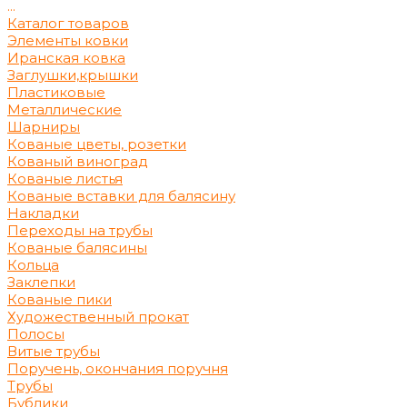
...
Каталог товаров
Элементы ковки
Иранская ковка
Заглушки,крышки
Пластиковые
Металлические
Шарниры
Кованые цветы, розетки
Кованый виноград
Кованые листья
Кованые вставки для балясину
Накладки
Переходы на трубы
Кованые балясины
Кольца
Заклепки
Кованые пики
Художественный прокат
Полосы
Витые трубы
Поручень, окончания поручня
Трубы
Бублики