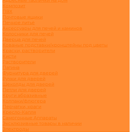
Адресные таблички на дом
Композит
ПВХ
Почтовые ящики
Печное литьё
Аксессуары для печей и каминов
Колосники для печей
Дверца для печей
Кованые подставки/кронштейны под цветы
Краски, растворители
Кисти
Растворители
Патина
Фурнитура для дверей
Ручки для дверей
Щеколды для дверей
Петли для дверей
Круги абразивные
Колпаки/флюгера
Перчатки, краги
Кресло-Капля
Самогонные Аппараты
Эксклюзивные товары в наличии
Электроды