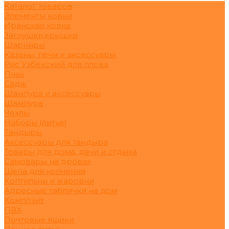
Каталог товаров
Элементы ковки
Иранская ковка
Заглушки,крышки
Шарниры
Казаны, печи и аксессуары
Рис Узбекский для плова
Пчак
Садж
Шампура и аксессуары
Шампура
Чехлы
Наборы (литьё)
Тандыры
Аксессуары для тандыра
Товары для дома, дачи и отдыха
Самовары на дровах
Щепа для копчения
Коптильни и жаровни
Адресные таблички на дом
Композит
ПВХ
Почтовые ящики