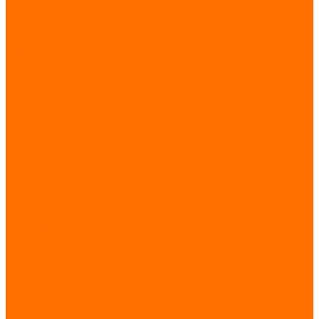
Почтовые ящики
Печное литьё
Аксессуары для печей и каминов
Дровницы
Кочерги
Совки
Стойки
Клещи / Щипцы
Метелки
Колосники для печей
Дверца для печей
Задвижки для печей
Плиты для печей
Кованые подставки/кронштейны под цветы
Краски, растворители
Кисти
Растворители
Патина
Аэрозоль
Лак
Термостойкие
Молотковые
Грунт-эмаль