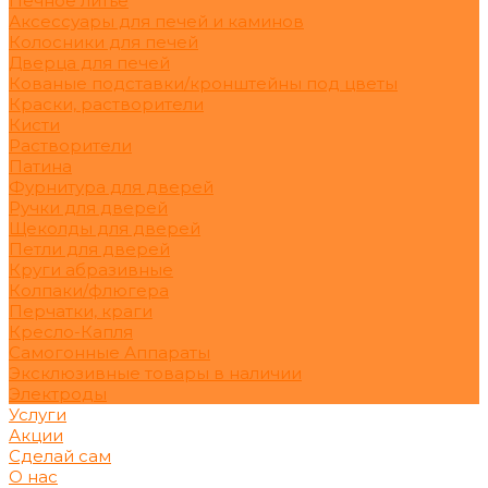
Печное литьё
Аксессуары для печей и каминов
Колосники для печей
Дверца для печей
Кованые подставки/кронштейны под цветы
Краски, растворители
Кисти
Растворители
Патина
Фурнитура для дверей
Ручки для дверей
Щеколды для дверей
Петли для дверей
Круги абразивные
Колпаки/флюгера
Перчатки, краги
Кресло-Капля
Самогонные Аппараты
Эксклюзивные товары в наличии
Электроды
Услуги
Акции
Сделай сам
О нас