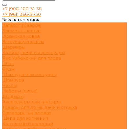
+7 (906) 100-31-38
+7 (961) 366-31-50
Заказать звонок
Каталог товаров
Элементы ковки
Иранская ковка
Заглушки,крышки
Шарниры
Казаны, печи и аксессуары
Рис Узбекский для плова
Пчак
Садж
Шампура и аксессуары
Шампура
Чехлы
Наборы (литьё)
Тандыры
Аксессуары для тандыра
Товары для дома, дачи и отдыха
Самовары на дровах
Щепа для копчения
Коптильни и жаровни