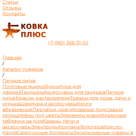
Статьи
Отзывы
Контакты
+7 (961) 366-31-50
Главная
/
Каталог товаров
/
Печное литьё
Почтовые ящики
Фурнитура для
дверей
Тандыры
Аксессуары для тандыра
Печное
литьё
Краски, растворители
Товары для дома, дачи и
отдыха
Шампура и аксессуары
Круги
абразивные
Перчатки, краги
Кованые подставки/
кронштейны под цветы
Элементы ковки
Адресные
таблички на дом
Казаны, печи и
аксессуары
Электроды
Колпаки/флюгера
Кресло-
Капля
Самогонные Аппараты
Эксклюзивные товары в