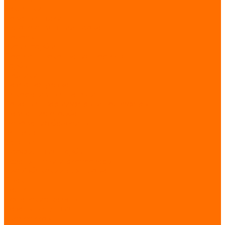
Заклепки
Кованые пики
Художественный прокат
Полосы
Витые трубы
Поручень, окончания поручня
Трубы
Бублики
Лазерная резка
Декоративные панели
Кованые шары,сферы и полусферы
Навершие столба
Основания балясины
Вензеля
Запятые
Профильные Трубы
Казаны, печи и аксессуары
Рис Узбекский для плова
Пчак
Садж
Афганские казаны
Казаны чугунные
Аксессуары