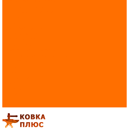
Фурнитура для дверей
Ручки для дверей
Щеколды для дверей
Петли для дверей
Замки
Круги абразивные
Колпаки/флюгера
Перчатки, краги
Кресло-Капля
Самогонные Аппараты
Эксклюзивные товары в наличии
Электроды
Услуги
Акции
Сделай сам
О нас
Новости
Статьи
Отзывы
Контакты