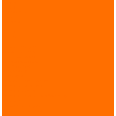
Услуги
Акции
Сделай сам
О нас
Новости
Статьи
Отзывы
Контакты
...
Каталог товаров
Элементы ковки
Иранская ковка
Заглушки,крышки
Пластиковые
Металлические
Шарниры
Кованые цветы, розетки
Кованый виноград
Кованые листья
Кованые вставки для балясину
Накладки
Переходы на трубы
Кованые балясины
Кольца