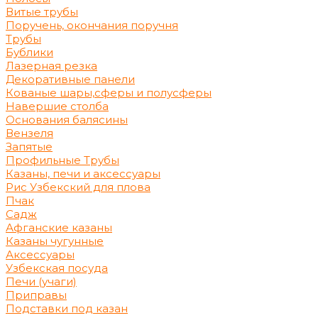
Витые трубы
Поручень, окончания поручня
Трубы
Бублики
Лазерная резка
Декоративные панели
Кованые шары,сферы и полусферы
Навершие столба
Основания балясины
Вензеля
Запятые
Профильные Трубы
Казаны, печи и аксессуары
Рис Узбекский для плова
Пчак
Садж
Афганские казаны
Казаны чугунные
Аксессуары
Узбекская посуда
Печи (учаги)
Приправы
Подставки под казан