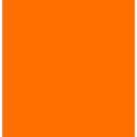
Узбекская посуда
Печи (учаги)
Приправы
Подставки под казан
Топоры
Шампура и аксессуары
Шампура
Чехлы
Наборы (литьё)
Тандыры
Аксессуары для тандыра
Товары для дома, дачи и отдыха
Самовары на дровах
Щепа для копчения
Коптильни и жаровни
Для пикника
Мангалы
Деревянные изделия
Решетки
Прочее
Всё для праздника
Адресные таблички на дом
Композит
ПВХ