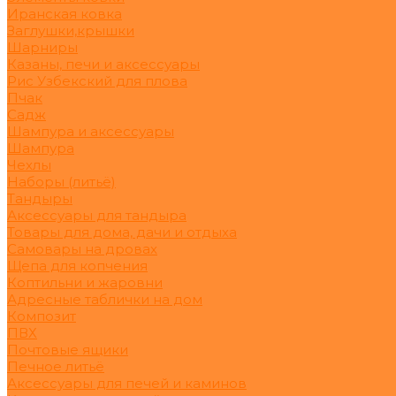
Иранская ковка
Заглушки,крышки
Шарниры
Казаны, печи и аксессуары
Рис Узбекский для плова
Пчак
Садж
Шампура и аксессуары
Шампура
Чехлы
Наборы (литьё)
Тандыры
Аксессуары для тандыра
Товары для дома, дачи и отдыха
Самовары на дровах
Щепа для копчения
Коптильни и жаровни
Адресные таблички на дом
Композит
ПВХ
Почтовые ящики
Печное литьё
Аксессуары для печей и каминов