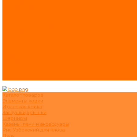
Колпаки/флюгера
Перчатки, краги
Кресло-Капля
Самогонные Аппараты
Эксклюзивные товары в наличии
Электроды
Услуги
Акции
Сделай сам
О нас
Новости
Статьи
Отзывы
Контакты
Каталог товаров
Элементы ковки
Иранская ковка
Заглушки,крышки
Шарниры
Казаны, печи и аксессуары
Рис Узбекский для плова
Пчак