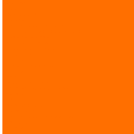
Шампура
Чехлы
Наборы (литьё)
Тандыры
Аксессуары для тандыра
Товары для дома, дачи и отдыха
Самовары на дровах
Щепа для копчения
Коптильни и жаровни
Для пикника
Мангалы
Деревянные изделия
Решетки
Прочее
Всё для праздника
Адресные таблички на дом
Композит
ПВХ
Почтовые ящики
Печное литьё
Аксессуары для печей и каминов
Дровницы
Кочерги
Совки