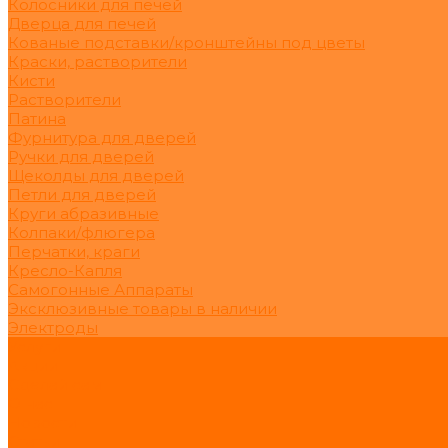
Колосники для печей
Дверца для печей
Кованые подставки/кронштейны под цветы
Краски, растворители
Кисти
Растворители
Патина
Фурнитура для дверей
Ручки для дверей
Щеколды для дверей
Петли для дверей
Круги абразивные
Колпаки/флюгера
Перчатки, краги
Кресло-Капля
Самогонные Аппараты
Эксклюзивные товары в наличии
Электроды
Услуги
Акции
Сделай сам
О нас
Новости
Статьи