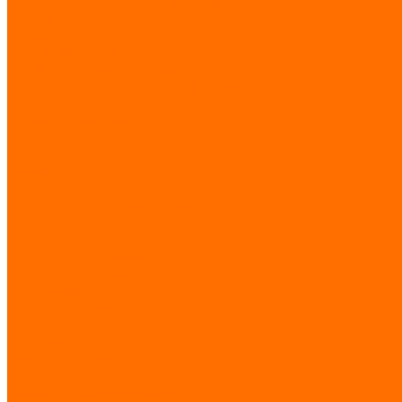
Поручень, окончания поручня
Трубы
Бублики
Лазерная резка
Декоративные панели
Кованые шары,сферы и полусферы
Навершие столба
Основания балясины
Вензеля
Запятые
Профильные Трубы
Казаны, печи и аксессуары
Рис Узбекский для плова
Пчак
Садж
Афганские казаны
Казаны чугунные
Аксессуары
Узбекская посуда
Печи (учаги)
Приправы
Подставки под казан
Топоры
Шампура и аксессуары