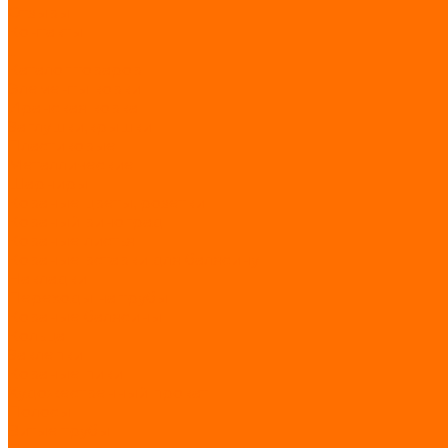
Отзывы
Контакты
...
Каталог товаров
Элементы ковки
Иранская ковка
Заглушки,крышки
Пластиковые
Металлические
Шарниры
Кованые цветы, розетки
Кованый виноград
Кованые листья
Кованые вставки для балясину
Накладки
Переходы на трубы
Кованые балясины
Кольца
Заклепки
Кованые пики
Художественный прокат
Полосы
Витые трубы