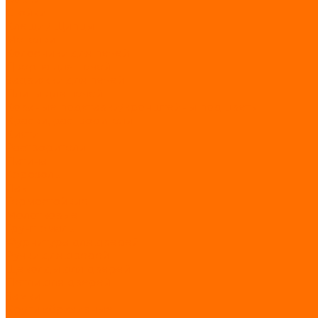
Стойки
Клещи / Щипцы
Метелки
Колосники для печей
Дверца для печей
Задвижки для печей
Плиты для печей
Кованые подставки/кронштейны под цветы
Краски, растворители
Кисти
Растворители
Патина
Аэрозоль
Лак
Термостойкие
Молотковые
Грунт-эмаль
Фурнитура для дверей
Ручки для дверей
Щеколды для дверей
Петли для дверей
Замки
Круги абразивные