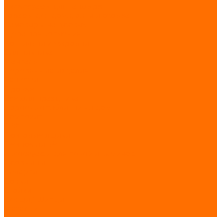
Аксессуары для тандыра
Товары для дома, дачи и отдыха
Самовары на дровах
Щепа для копчения
Коптильни и жаровни
Для пикника
Мангалы
Деревянные изделия
Решетки
Прочее
Всё для праздника
Адресные таблички на дом
Композит
ПВХ
Почтовые ящики
Печное литьё
Аксессуары для печей и каминов
Дровницы
Кочерги
Совки
Стойки
Клещи / Щипцы
Метелки