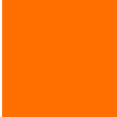
Колосники для печей
Дверца для печей
Задвижки для печей
Плиты для печей
Кованые подставки/кронштейны под цветы
Краски, растворители
Кисти
Растворители
Патина
Аэрозоль
Лак
Термостойкие
Молотковые
Грунт-эмаль
Фурнитура для дверей
Ручки для дверей
Щеколды для дверей
Петли для дверей
Замки
Круги абразивные
Колпаки/флюгера
Перчатки, краги
Кресло-Капля
Самогонные Аппараты