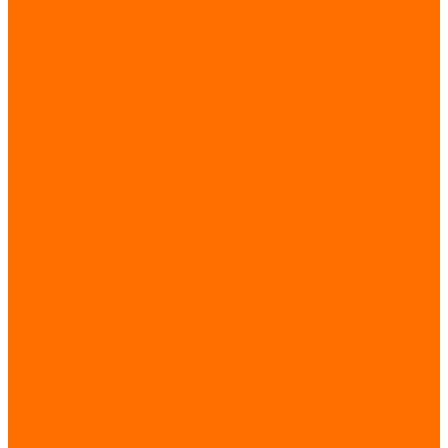
Топоры
Шампура и аксессуары
Шампура
Чехлы
Наборы (литьё)
Тандыры
Аксессуары для тандыра
Товары для дома, дачи и отдыха
Самовары на дровах
Щепа для копчения
Коптильни и жаровни
Для пикника
Мангалы
Деревянные изделия
Решетки
Прочее
Всё для праздника
Адресные таблички на дом
Композит
ПВХ
Почтовые ящики
Печное литьё
Аксессуары для печей и каминов
Дровницы