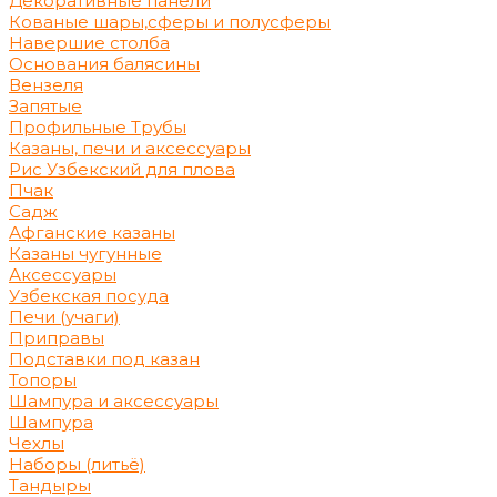
Декоративные панели
Кованые шары,сферы и полусферы
Навершие столба
Основания балясины
Вензеля
Запятые
Профильные Трубы
Казаны, печи и аксессуары
Рис Узбекский для плова
Пчак
Садж
Афганские казаны
Казаны чугунные
Аксессуары
Узбекская посуда
Печи (учаги)
Приправы
Подставки под казан
Топоры
Шампура и аксессуары
Шампура
Чехлы
Наборы (литьё)
Тандыры