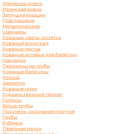
Элементы ковки
Иранская ковка
Заглушки,крышки
Пластиковые
Металлические
Шарниры
Кованые цветы, розетки
Кованый виноград
Кованые листья
Кованые вставки для балясину
Накладки
Переходы на трубы
Кованые балясины
Кольца
Заклепки
Кованые пики
Художественный прокат
Полосы
Витые трубы
Поручень, окончания поручня
Трубы
Бублики
Лазерная резка