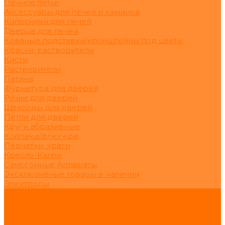
Печное литьё
Аксессуары для печей и каминов
Колосники для печей
Дверца для печей
Кованые подставки/кронштейны под цветы
Краски, растворители
Кисти
Растворители
Патина
Фурнитура для дверей
Ручки для дверей
Щеколды для дверей
Петли для дверей
Круги абразивные
Колпаки/флюгера
Перчатки, краги
Кресло-Капля
Самогонные Аппараты
Эксклюзивные товары в наличии
Электроды
Услуги
Акции
Сделай сам
О нас