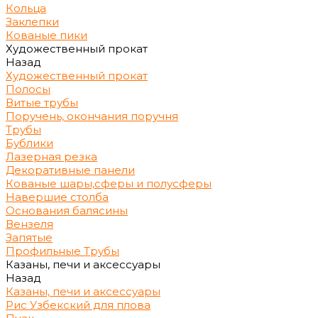
Кольца
Заклепки
Кованые пики
Художественный прокат
Назад
Художественный прокат
Полосы
Витые трубы
Поручень, окончания поручня
Трубы
Бублики
Лазерная резка
Декоративные панели
Кованые шары,сферы и полусферы
Навершие столба
Основания балясины
Вензеля
Запятые
Профильные Трубы
Казаны, печи и аксессуары
Назад
Казаны, печи и аксессуары
Рис Узбекский для плова