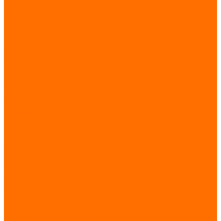
Полосы
Витые трубы
Поручень, окончания поручня
Трубы
Бублики
Лазерная резка
Декоративные панели
Кованые шары,сферы и полусферы
Навершие столба
Основания балясины
Вензеля
Запятые
Профильные Трубы
Казаны, печи и аксессуары
Рис Узбекский для плова
Пчак
Садж
Афганские казаны
Казаны чугунные
Аксессуары
Узбекская посуда
Печи (учаги)
Приправы
Подставки под казан