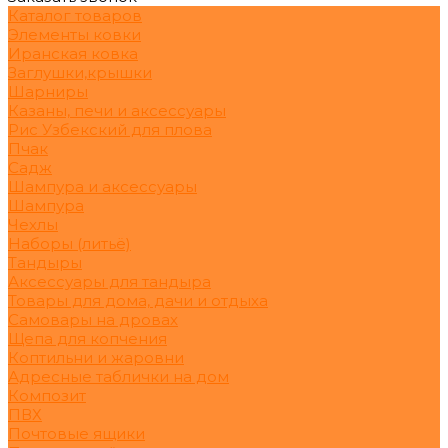
Каталог товаров
Элементы ковки
Иранская ковка
Заглушки,крышки
Шарниры
Казаны, печи и аксессуары
Рис Узбекский для плова
Пчак
Садж
Шампура и аксессуары
Шампура
Чехлы
Наборы (литьё)
Тандыры
Аксессуары для тандыра
Товары для дома, дачи и отдыха
Самовары на дровах
Щепа для копчения
Коптильни и жаровни
Адресные таблички на дом
Композит
ПВХ
Почтовые ящики