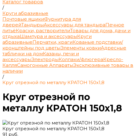
Каталог товаров
/
Круги абразивные
Почтовые ящики
Фурнитура для
дверей
Тандыры
Аксессуары для тандыра
Печное
литьё
Краски, растворители
Товары для дома, дачи и
отдыха
Шампура и аксессуары
Круги
абразивные
Перчатки, краги
Кованые подставки/
кронштейны под цветы
Элементы ковки
Адресные
таблички на дом
Казаны, печи и
аксессуары
Электроды
Колпаки/флюгера
Кресло-
Капля
Самогонные Аппараты
Эксклюзивные товары в
наличии
/
Круг отрезной по металлу КРАТОН 150х1,8
Круг отрезной по
металлу КРАТОН 150х1,8
Круг отрезной по металлу КРАТОН 150х1,8
91 руб.