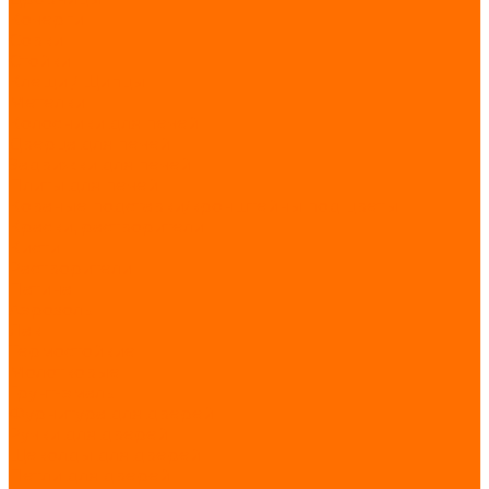
Кочерги
Совки
Стойки
Клещи / Щипцы
Метелки
Колосники для печей
Дверца для печей
Задвижки для печей
Плиты для печей
Кованые подставки/кронштейны под цветы
Краски, растворители
Кисти
Растворители
Патина
Аэрозоль
Лак
Термостойкие
Молотковые
Грунт-эмаль
Фурнитура для дверей
Ручки для дверей
Щеколды для дверей
Петли для дверей