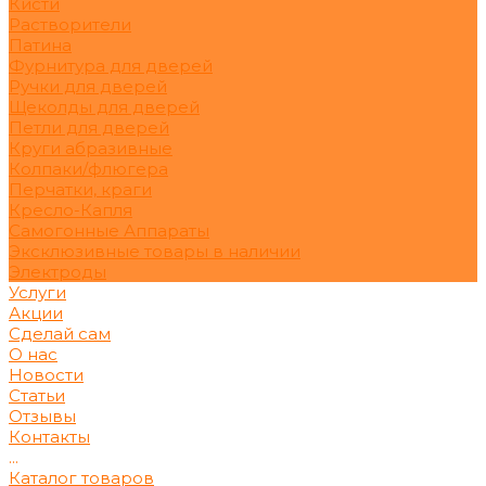
Кисти
Растворители
Патина
Фурнитура для дверей
Ручки для дверей
Щеколды для дверей
Петли для дверей
Круги абразивные
Колпаки/флюгера
Перчатки, краги
Кресло-Капля
Самогонные Аппараты
Эксклюзивные товары в наличии
Электроды
Услуги
Акции
Сделай сам
О нас
Новости
Статьи
Отзывы
Контакты
...
Каталог товаров