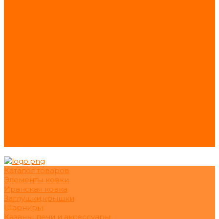
Замки
Круги абразивные
Колпаки/флюгера
Перчатки, краги
Кресло-Капля
Самогонные Аппараты
Эксклюзивные товары в наличии
Электроды
Услуги
Акции
Сделай сам
О нас
Новости
Статьи
Отзывы
Контакты
Каталог товаров
Элементы ковки
Иранская ковка
Заглушки,крышки
Шарниры
Казаны, печи и аксессуары