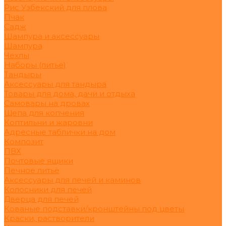
Рис Узбекский для плова
Пчак
Садж
Шампура и аксессуары
Шампура
Чехлы
Наборы (литьё)
Тандыры
Аксессуары для тандыра
Товары для дома, дачи и отдыха
Самовары на дровах
Щепа для копчения
Коптильни и жаровни
Адресные таблички на дом
Композит
ПВХ
Почтовые ящики
Печное литьё
Аксессуары для печей и каминов
Колосники для печей
Дверца для печей
Кованые подставки/кронштейны под цветы
Краски, растворители