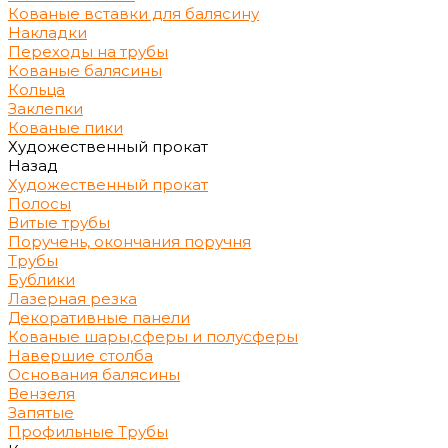
Кованые вставки для балясину
Накладки
Переходы на трубы
Кованые балясины
Кольца
Заклепки
Кованые пики
Художественный прокат
Назад
Художественный прокат
Полосы
Витые трубы
Поручень, окончания поручня
Трубы
Бублики
Лазерная резка
Декоративные панели
Кованые шары,сферы и полусферы
Навершие столба
Основания балясины
Вензеля
Запятые
Профильные Трубы