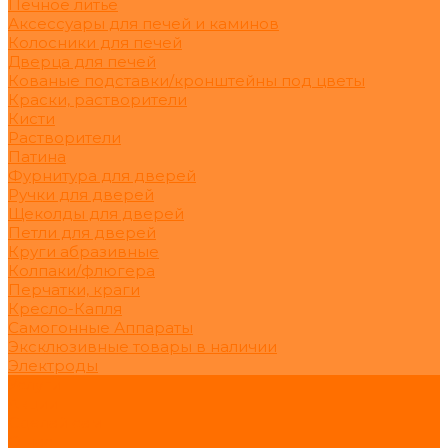
Печное литьё
Аксессуары для печей и каминов
Колосники для печей
Дверца для печей
Кованые подставки/кронштейны под цветы
Краски, растворители
Кисти
Растворители
Патина
Фурнитура для дверей
Ручки для дверей
Щеколды для дверей
Петли для дверей
Круги абразивные
Колпаки/флюгера
Перчатки, краги
Кресло-Капля
Самогонные Аппараты
Эксклюзивные товары в наличии
Электроды
Услуги
Акции
Сделай сам
О нас