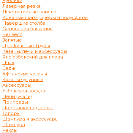
Бублики
Лазерная резка
Декоративные панели
Кованые шары,сферы и полусферы
Навершие столба
Основания балясины
Вензеля
Запятые
Профильные Трубы
Казаны, печи и аксессуары
Рис Узбекский для плова
Пчак
Садж
Афганские казаны
Казаны чугунные
Аксессуары
Узбекская посуда
Печи (учаги)
Приправы
Подставки под казан
Топоры
Шампура и аксессуары
Шампура
Чехлы