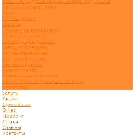
Кованые подставки/кронштейны под цветы
Краски, растворители
Кисти
Растворители
Патина
Фурнитура для дверей
Ручки для дверей
Щеколды для дверей
Петли для дверей
Круги абразивные
Колпаки/флюгера
Перчатки, краги
Кресло-Капля
Самогонные Аппараты
Эксклюзивные товары в наличии
Электроды
Услуги
Акции
Сделай сам
О нас
Новости
Статьи
Отзывы
Контакты