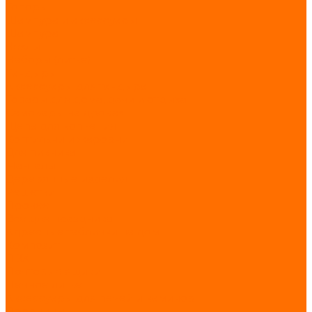
Топоры
Шампура и аксессуары
Шампура
Чехлы
Наборы (литьё)
Тандыры
Аксессуары для тандыра
Товары для дома, дачи и отдыха
Самовары на дровах
Щепа для копчения
Коптильни и жаровни
Для пикника
Мангалы
Деревянные изделия
Решетки
Прочее
Всё для праздника
Адресные таблички на дом
Композит
ПВХ
Почтовые ящики
Печное литьё
Аксессуары для печей и каминов
Дровницы