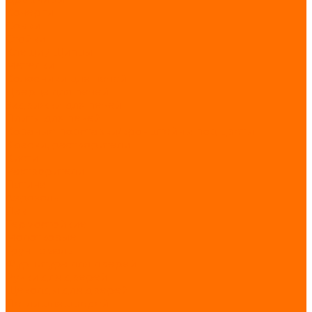
Кочерги
Совки
Стойки
Клещи / Щипцы
Метелки
Колосники для печей
Дверца для печей
Задвижки для печей
Плиты для печей
Кованые подставки/кронштейны под цветы
Краски, растворители
Кисти
Растворители
Патина
Аэрозоль
Лак
Термостойкие
Молотковые
Грунт-эмаль
Фурнитура для дверей
Ручки для дверей
Щеколды для дверей
Петли для дверей