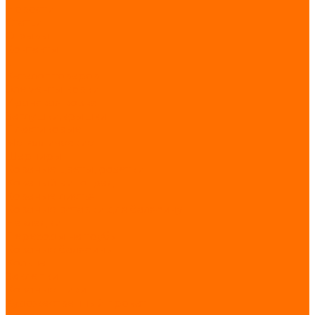
Новости
Статьи
Отзывы
Контакты
...
Каталог товаров
Элементы ковки
Иранская ковка
Заглушки,крышки
Пластиковые
Металлические
Шарниры
Кованые цветы, розетки
Кованый виноград
Кованые листья
Кованые вставки для балясину
Накладки
Переходы на трубы
Кованые балясины
Кольца
Заклепки
Кованые пики
Художественный прокат