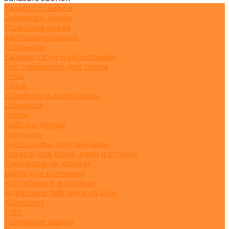
Каталог товаров
Элементы ковки
Иранская ковка
Заглушки,крышки
Шарниры
Казаны, печи и аксессуары
Рис Узбекский для плова
Пчак
Садж
Шампура и аксессуары
Шампура
Чехлы
Наборы (литьё)
Тандыры
Аксессуары для тандыра
Товары для дома, дачи и отдыха
Самовары на дровах
Щепа для копчения
Коптильни и жаровни
Адресные таблички на дом
Композит
ПВХ
Почтовые ящики