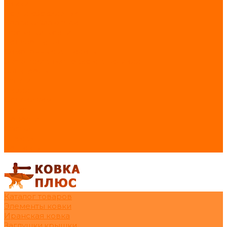
Замки
Круги абразивные
Колпаки/флюгера
Перчатки, краги
Кресло-Капля
Самогонные Аппараты
Эксклюзивные товары в наличии
Электроды
Услуги
Акции
Сделай сам
О нас
Новости
Статьи
Отзывы
Контакты
Каталог товаров
Элементы ковки
Иранская ковка
Заглушки,крышки