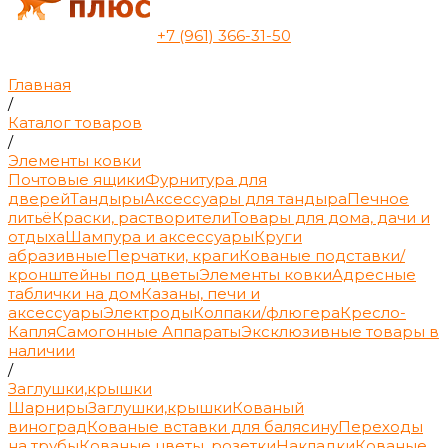
+7 (961) 366-31-50
Главная
/
Каталог товаров
/
Элементы ковки
Почтовые ящики
Фурнитура для
дверей
Тандыры
Аксессуары для тандыра
Печное
литьё
Краски, растворители
Товары для дома, дачи и
отдыха
Шампура и аксессуары
Круги
абразивные
Перчатки, краги
Кованые подставки/
кронштейны под цветы
Элементы ковки
Адресные
таблички на дом
Казаны, печи и
аксессуары
Электроды
Колпаки/флюгера
Кресло-
Капля
Самогонные Аппараты
Эксклюзивные товары в
наличии
/
Заглушки,крышки
Шарниры
Заглушки,крышки
Кованый
виноград
Кованые вставки для балясину
Переходы
на трубы
Кованые цветы, розетки
Накладки
Кованые