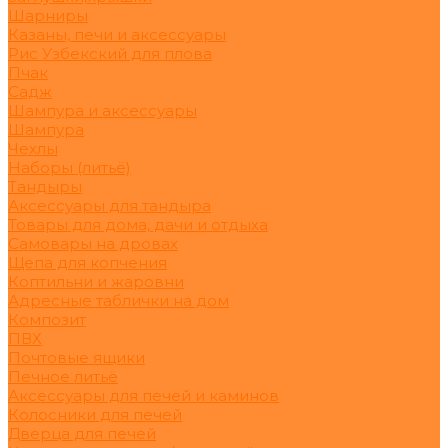
Шарниры
Казаны, печи и аксессуары
Рис Узбекский для плова
Пчак
Садж
Шампура и аксессуары
Шампура
Чехлы
Наборы (литьё)
Тандыры
Аксессуары для тандыра
Товары для дома, дачи и отдыха
Самовары на дровах
Щепа для копчения
Коптильни и жаровни
Адресные таблички на дом
Композит
ПВХ
Почтовые ящики
Печное литьё
Аксессуары для печей и каминов
Колосники для печей
Дверца для печей