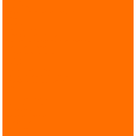
Полосы
Витые трубы
Поручень, окончания поручня
Трубы
Бублики
Лазерная резка
Декоративные панели
Кованые шары,сферы и полусферы
Навершие столба
Основания балясины
Вензеля
Запятые
Профильные Трубы
Казаны, печи и аксессуары
Рис Узбекский для плова
Пчак
Садж
Афганские казаны
Казаны чугунные
Аксессуары
Узбекская посуда
Печи (учаги)
Приправы
Подставки под казан