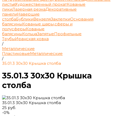
листья
Художественный прокат
Кованые
пики
Лазерная резка
Декоративные
панели
Навершие
столба
Бублики
Вензеля
Заклепки
Основания
балясины
Кованые шары,сферы и
полусферы
Кованые
балясины
Кольца
Запятые
Профильные
Трубы
Иранская ковка
/
Металлические
Пластиковые
Металлические
/
35.01.3 30х30 Крышка столба
35.01.3 30х30 Крышка
столба
35.01.3 30х30 Крышка столба
25 руб.
-0%