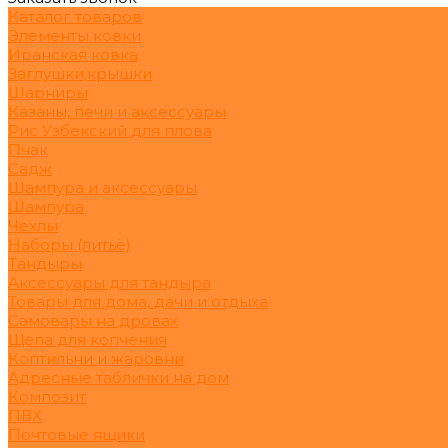
Каталог товаров
Элементы ковки
Иранская ковка
Заглушки,крышки
Шарниры
Казаны, печи и аксессуары
Рис Узбекский для плова
Пчак
Садж
Шампура и аксессуары
Шампура
Чехлы
Наборы (литьё)
Тандыры
Аксессуары для тандыра
Товары для дома, дачи и отдыха
Самовары на дровах
Щепа для копчения
Коптильни и жаровни
Адресные таблички на дом
Композит
ПВХ
Почтовые ящики