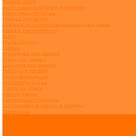
Печное литьё
Аксессуары для печей и каминов
Колосники для печей
Дверца для печей
Кованые подставки/кронштейны под цветы
Краски, растворители
Кисти
Растворители
Патина
Фурнитура для дверей
Ручки для дверей
Щеколды для дверей
Петли для дверей
Круги абразивные
Колпаки/флюгера
Перчатки, краги
Кресло-Капля
Самогонные Аппараты
Эксклюзивные товары в наличии
Электроды
Услуги
Акции
Сделай сам
О нас