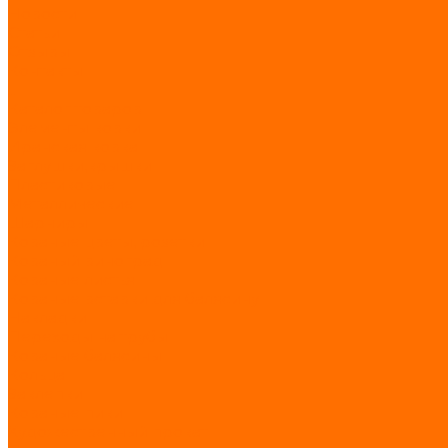
Новости
Статьи
Отзывы
Контакты
...
Каталог товаров
Элементы ковки
Иранская ковка
Заглушки,крышки
Пластиковые
Металлические
Шарниры
Кованые цветы, розетки
Кованый виноград
Кованые листья
Кованые вставки для балясину
Накладки
Переходы на трубы
Кованые балясины
Кольца
Заклепки
Кованые пики
Художественный прокат