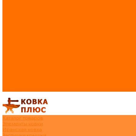
Замки
Круги абразивные
Колпаки/флюгера
Перчатки, краги
Кресло-Капля
Самогонные Аппараты
Эксклюзивные товары в наличии
Электроды
Услуги
Акции
Сделай сам
О нас
Новости
Статьи
Отзывы
Контакты
Каталог товаров
Элементы ковки
Иранская ковка
Заглушки,крышки