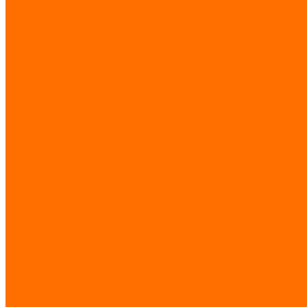
Кочерги
Совки
Стойки
Клещи / Щипцы
Метелки
Колосники для печей
Дверца для печей
Задвижки для печей
Плиты для печей
Кованые подставки/кронштейны под цветы
Краски, растворители
Кисти
Растворители
Патина
Аэрозоль
Лак
Термостойкие
Молотковые
Грунт-эмаль
Фурнитура для дверей
Ручки для дверей
Щеколды для дверей
Петли для дверей