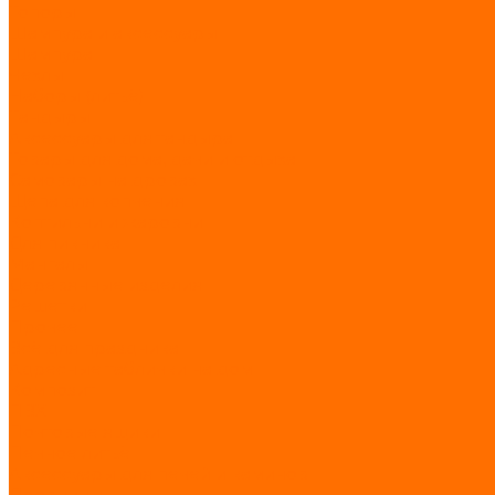
Топоры
Шампура и аксессуары
Шампура
Чехлы
Наборы (литьё)
Тандыры
Аксессуары для тандыра
Товары для дома, дачи и отдыха
Самовары на дровах
Щепа для копчения
Коптильни и жаровни
Для пикника
Мангалы
Деревянные изделия
Решетки
Прочее
Всё для праздника
Адресные таблички на дом
Композит
ПВХ
Почтовые ящики
Печное литьё
Аксессуары для печей и каминов
Дровницы