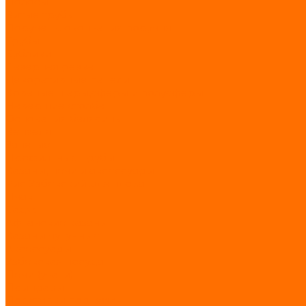
Полосы
Витые трубы
Поручень, окончания поручня
Трубы
Бублики
Лазерная резка
Декоративные панели
Кованые шары,сферы и полусферы
Навершие столба
Основания балясины
Вензеля
Запятые
Профильные Трубы
Казаны, печи и аксессуары
Рис Узбекский для плова
Пчак
Садж
Афганские казаны
Казаны чугунные
Аксессуары
Узбекская посуда
Печи (учаги)
Приправы
Подставки под казан