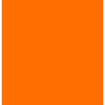
Полосы
Витые трубы
Поручень, окончания поручня
Трубы
Бублики
Лазерная резка
Декоративные панели
Кованые шары,сферы и полусферы
Навершие столба
Основания балясины
Вензеля
Запятые
Профильные Трубы
Казаны, печи и аксессуары
Рис Узбекский для плова
Пчак
Садж
Афганские казаны
Казаны чугунные
Аксессуары
Узбекская посуда
Печи (учаги)
Приправы
Подставки под казан