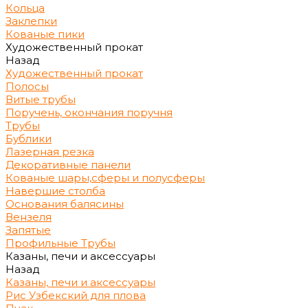
Кольца
Заклепки
Кованые пики
Художественный прокат
Назад
Художественный прокат
Полосы
Витые трубы
Поручень, окончания поручня
Трубы
Бублики
Лазерная резка
Декоративные панели
Кованые шары,сферы и полусферы
Навершие столба
Основания балясины
Вензеля
Запятые
Профильные Трубы
Казаны, печи и аксессуары
Назад
Казаны, печи и аксессуары
Рис Узбекский для плова