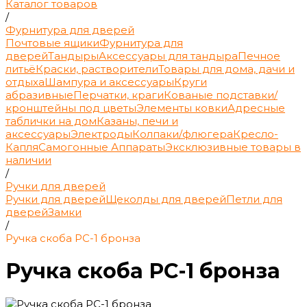
Каталог товаров
/
Фурнитура для дверей
Почтовые ящики
Фурнитура для
дверей
Тандыры
Аксессуары для тандыра
Печное
литьё
Краски, растворители
Товары для дома, дачи и
отдыха
Шампура и аксессуары
Круги
абразивные
Перчатки, краги
Кованые подставки/
кронштейны под цветы
Элементы ковки
Адресные
таблички на дом
Казаны, печи и
аксессуары
Электроды
Колпаки/флюгера
Кресло-
Капля
Самогонные Аппараты
Эксклюзивные товары в
наличии
/
Ручки для дверей
Ручки для дверей
Щеколды для дверей
Петли для
дверей
Замки
/
Ручка скоба РС-1 бронза
Ручка скоба РС-1 бронза