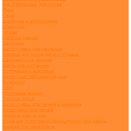
Рис Узбекский для плова
Пчак
Садж
Шампура и аксессуары
Шампура
Чехлы
Наборы (литьё)
Тандыры
Аксессуары для тандыра
Товары для дома, дачи и отдыха
Самовары на дровах
Щепа для копчения
Коптильни и жаровни
Адресные таблички на дом
Композит
ПВХ
Почтовые ящики
Печное литьё
Аксессуары для печей и каминов
Колосники для печей
Дверца для печей
Кованые подставки/кронштейны под цветы
Краски, растворители