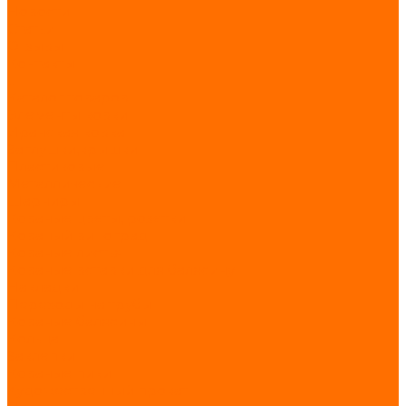
Новости
Статьи
Отзывы
Контакты
...
Каталог товаров
Элементы ковки
Иранская ковка
Заглушки,крышки
Пластиковые
Металлические
Шарниры
Кованые цветы, розетки
Кованый виноград
Кованые листья
Кованые вставки для балясину
Накладки
Переходы на трубы
Кованые балясины
Кольца
Заклепки
Кованые пики
Художественный прокат