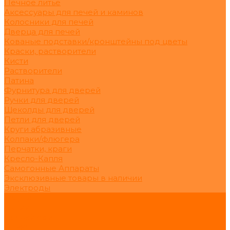
Печное литьё
Аксессуары для печей и каминов
Колосники для печей
Дверца для печей
Кованые подставки/кронштейны под цветы
Краски, растворители
Кисти
Растворители
Патина
Фурнитура для дверей
Ручки для дверей
Щеколды для дверей
Петли для дверей
Круги абразивные
Колпаки/флюгера
Перчатки, краги
Кресло-Капля
Самогонные Аппараты
Эксклюзивные товары в наличии
Электроды
Услуги
Акции
Сделай сам
О нас