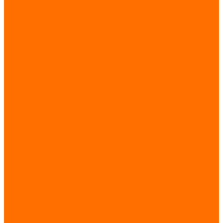
Кочерги
Совки
Стойки
Клещи / Щипцы
Метелки
Колосники для печей
Дверца для печей
Задвижки для печей
Плиты для печей
Кованые подставки/кронштейны под цветы
Краски, растворители
Кисти
Растворители
Патина
Аэрозоль
Лак
Термостойкие
Молотковые
Грунт-эмаль
Фурнитура для дверей
Ручки для дверей
Щеколды для дверей
Петли для дверей