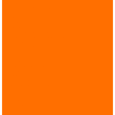
Топоры
Шампура и аксессуары
Шампура
Чехлы
Наборы (литьё)
Тандыры
Аксессуары для тандыра
Товары для дома, дачи и отдыха
Самовары на дровах
Щепа для копчения
Коптильни и жаровни
Для пикника
Мангалы
Деревянные изделия
Решетки
Прочее
Всё для праздника
Адресные таблички на дом
Композит
ПВХ
Почтовые ящики
Печное литьё
Аксессуары для печей и каминов
Дровницы