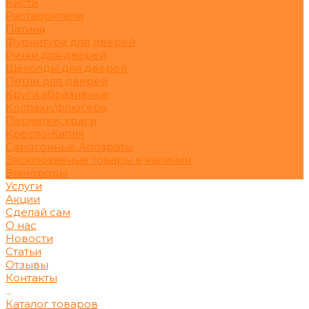
Кисти
Растворители
Патина
Фурнитура для дверей
Ручки для дверей
Щеколды для дверей
Петли для дверей
Круги абразивные
Колпаки/флюгера
Перчатки, краги
Кресло-Капля
Самогонные Аппараты
Эксклюзивные товары в наличии
Электроды
Услуги
Акции
Сделай сам
О нас
Новости
Статьи
Отзывы
Контакты
...
Каталог товаров