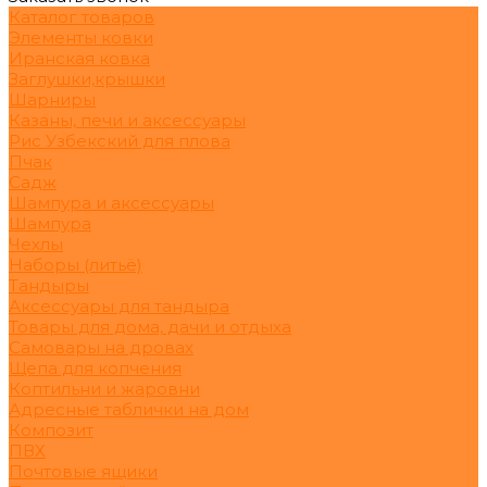
Каталог товаров
Элементы ковки
Иранская ковка
Заглушки,крышки
Шарниры
Казаны, печи и аксессуары
Рис Узбекский для плова
Пчак
Садж
Шампура и аксессуары
Шампура
Чехлы
Наборы (литьё)
Тандыры
Аксессуары для тандыра
Товары для дома, дачи и отдыха
Самовары на дровах
Щепа для копчения
Коптильни и жаровни
Адресные таблички на дом
Композит
ПВХ
Почтовые ящики