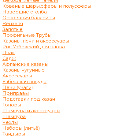
Декоративные панели
Кованые шары,сферы и полусферы
Навершие столба
Основания балясины
Вензеля
Запятые
Профильные Трубы
Казаны, печи и аксессуары
Рис Узбекский для плова
Пчак
Садж
Афганские казаны
Казаны чугунные
Аксессуары
Узбекская посуда
Печи (учаги)
Приправы
Подставки под казан
Топоры
Шампура и аксессуары
Шампура
Чехлы
Наборы (литьё)
Тандыры