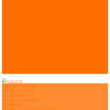
Замки
Круги абразивные
Колпаки/флюгера
Перчатки, краги
Кресло-Капля
Самогонные Аппараты
Эксклюзивные товары в наличии
Электроды
Услуги
Акции
Сделай сам
О нас
Новости
Статьи
Отзывы
Контакты
Каталог товаров
Элементы ковки
Иранская ковка
Заглушки,крышки
Шарниры
Казаны, печи и аксессуары