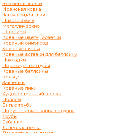
Элементы ковки
Иранская ковка
Заглушки,крышки
Пластиковые
Металлические
Шарниры
Кованые цветы, розетки
Кованый виноград
Кованые листья
Кованые вставки для балясину
Накладки
Переходы на трубы
Кованые балясины
Кольца
Заклепки
Кованые пики
Художественный прокат
Полосы
Витые трубы
Поручень, окончания поручня
Трубы
Бублики
Лазерная резка