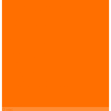
Печное литьё
Аксессуары для печей и каминов
Колосники для печей
Дверца для печей
Кованые подставки/кронштейны под цветы
Краски, растворители
Кисти
Растворители
Патина
Фурнитура для дверей
Ручки для дверей
Щеколды для дверей
Петли для дверей
Круги абразивные
Колпаки/флюгера
Перчатки, краги
Кресло-Капля
Самогонные Аппараты
Эксклюзивные товары в наличии
Электроды
Услуги
Акции
Сделай сам
О нас