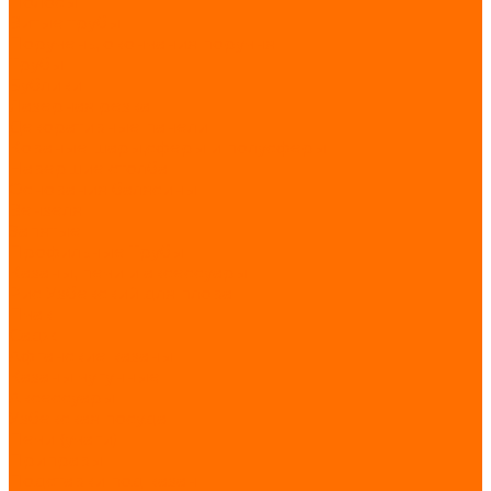
Полосы
Витые трубы
Поручень, окончания поручня
Трубы
Бублики
Лазерная резка
Декоративные панели
Кованые шары,сферы и полусферы
Навершие столба
Основания балясины
Вензеля
Запятые
Профильные Трубы
Казаны, печи и аксессуары
Рис Узбекский для плова
Пчак
Садж
Афганские казаны
Казаны чугунные
Аксессуары
Узбекская посуда
Печи (учаги)
Приправы
Подставки под казан