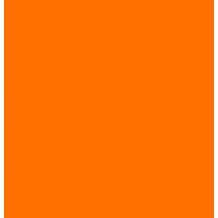
Кочерги
Совки
Стойки
Клещи / Щипцы
Метелки
Колосники для печей
Дверца для печей
Задвижки для печей
Плиты для печей
Кованые подставки/кронштейны под цветы
Краски, растворители
Кисти
Растворители
Патина
Аэрозоль
Лак
Термостойкие
Молотковые
Грунт-эмаль
Фурнитура для дверей
Ручки для дверей
Щеколды для дверей
Петли для дверей