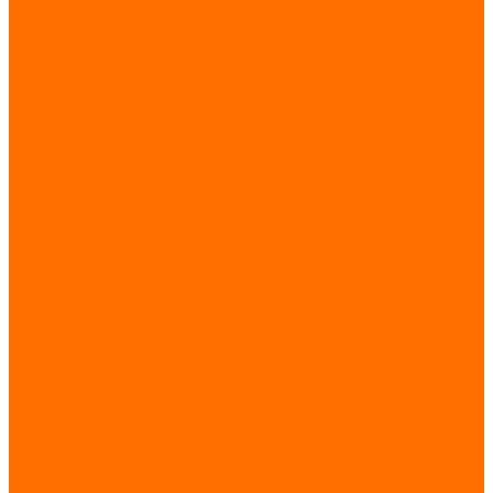
Топоры
Шампура и аксессуары
Шампура
Чехлы
Наборы (литьё)
Тандыры
Аксессуары для тандыра
Товары для дома, дачи и отдыха
Самовары на дровах
Щепа для копчения
Коптильни и жаровни
Для пикника
Мангалы
Деревянные изделия
Решетки
Прочее
Всё для праздника
Адресные таблички на дом
Композит
ПВХ
Почтовые ящики
Печное литьё
Аксессуары для печей и каминов
Дровницы