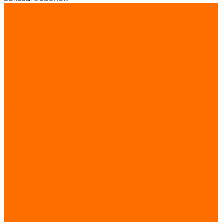
Каталог товаров
Элементы ковки
Иранская ковка
Заглушки,крышки
Шарниры
Казаны, печи и аксессуары
Рис Узбекский для плова
Пчак
Садж
Шампура и аксессуары
Шампура
Чехлы
Наборы (литьё)
Тандыры
Аксессуары для тандыра
Товары для дома, дачи и отдыха
Самовары на дровах
Щепа для копчения
Коптильни и жаровни
Адресные таблички на дом
Композит
ПВХ
Почтовые ящики