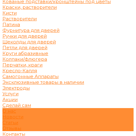
Кованые подставки/кронштейны под цветы
Краски, растворители
Кисти
Растворители
Патина
Фурнитура для дверей
Ручки для дверей
Щеколды для дверей
Петли для дверей
Круги абразивные
Колпаки/флюгера
Перчатки, краги
Кресло-Капля
Самогонные Аппараты
Эксклюзивные товары в наличии
Электроды
Услуги
Акции
Сделай сам
О нас
Новости
Статьи
Отзывы
Контакты