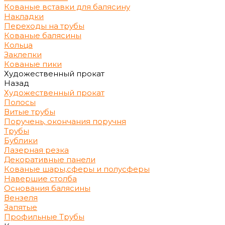
Кованые вставки для балясину
Накладки
Переходы на трубы
Кованые балясины
Кольца
Заклепки
Кованые пики
Художественный прокат
Назад
Художественный прокат
Полосы
Витые трубы
Поручень, окончания поручня
Трубы
Бублики
Лазерная резка
Декоративные панели
Кованые шары,сферы и полусферы
Навершие столба
Основания балясины
Вензеля
Запятые
Профильные Трубы