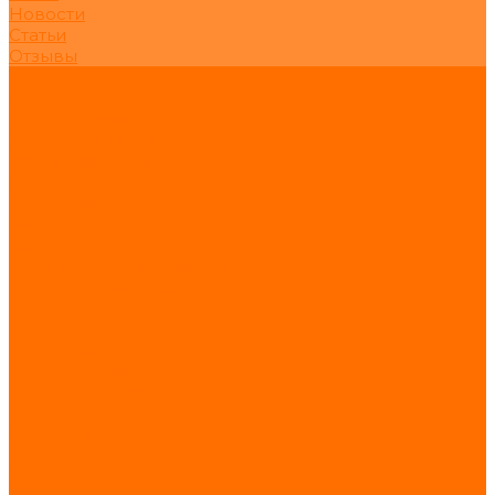
Новости
Статьи
Отзывы
Контакты
...
Каталог товаров
Элементы ковки
Иранская ковка
Заглушки,крышки
Пластиковые
Металлические
Шарниры
Кованые цветы, розетки
Кованый виноград
Кованые листья
Кованые вставки для балясину
Накладки
Переходы на трубы
Кованые балясины
Кольца
Заклепки
Кованые пики
Художественный прокат