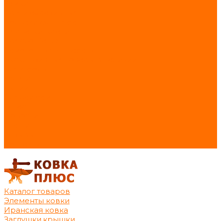
Замки
Круги абразивные
Колпаки/флюгера
Перчатки, краги
Кресло-Капля
Самогонные Аппараты
Эксклюзивные товары в наличии
Электроды
Услуги
Акции
Сделай сам
О нас
Новости
Статьи
Отзывы
Контакты
Каталог товаров
Элементы ковки
Иранская ковка
Заглушки,крышки