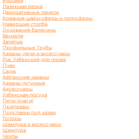
Бублики
Лазерная резка
Декоративные панели
Кованые шары,сферы и полусферы
Навершие столба
Основания балясины
Вензеля
Запятые
Профильные Трубы
Казаны, печи и аксессуары
Рис Узбекский для плова
Пчак
Садж
Афганские казаны
Казаны чугунные
Аксессуары
Узбекская посуда
Печи (учаги)
Приправы
Подставки под казан
Топоры
Шампура и аксессуары
Шампура
Чехлы